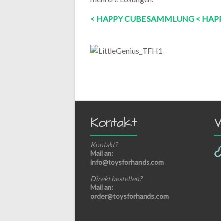
< HAPPY CUBE SAMMLUNG
< HAP
Kontakt
Kontakt?
Mail an:
info@toysforhands.com
Direkt bestellen?
Mail an:
order@toysforhands.com